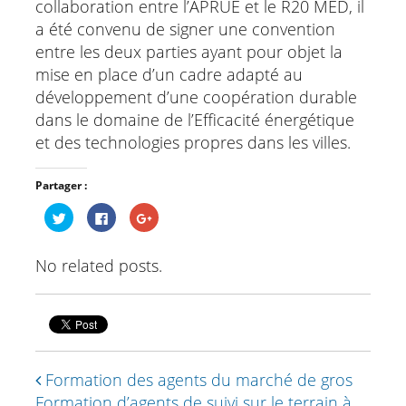
collaboration entre l’APRUE et le R20 MED, il
a été convenu de signer une convention
entre les deux parties ayant pour objet la
mise en place d’un cadre adapté au
développement d’une coopération durable
dans le domaine de l’Efficacité énergétique
et des technologies propres dans les villes.
Partager :
Cliquez
Cliquez
Cliquez
pour
pour
pour
partager
partager
partager
sur
sur
sur
Twitter(ouvre
Facebook(ouvre
Google+
No related posts.
dans
dans
(ouvre
une
une
dans
nouvelle
nouvelle
une
fenêtre)
fenêtre)
nouvelle
fenêtre)
Formation des agents du marché de gros
Formation d’agents de suivi sur le terrain à