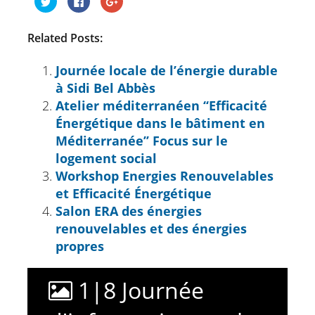
pour
pour
pour
partager
partager
partager
sur
sur
sur
Twitter(ouvre
Facebook(ouvre
Google+
Related Posts:
dans
dans
(ouvre
une
une
dans
nouvelle
nouvelle
une
fenêtre)
fenêtre)
nouvelle
Journée locale de l’énergie durable
fenêtre)
à Sidi Bel Abbès
Atelier méditerranéen ‘‘Efficacité
Énergétique dans le bâtiment en
Méditerranée’’ Focus sur le
logement social
Workshop Energies Renouvelables
et Efficacité Énergétique
Salon ERA des énergies
renouvelables et des énergies
propres
1
|
8
Journée