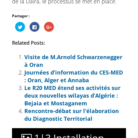
de la Daïra, le processus se met en place.
Partager :
Cliquez
Cliquez
Cliquez
pour
pour
pour
partager
partager
partager
sur
sur
sur
Twitter(ouvre
Facebook(ouvre
Google+
Related Posts:
dans
dans
(ouvre
une
une
dans
nouvelle
nouvelle
une
fenêtre)
fenêtre)
nouvelle
Visite de M.Arnold Schwarzenegger
fenêtre)
à Oran
Journées d’information du CES-MED
: Oran, Alger et Annaba
Le R20 MED étend ses activités sur
deux nouvelles wilayas d’Algérie :
Bejaia et Mostaganem
Rencontre-débat sur l’élaboration
du Diagnostic Territorial
1
|
3
Installation