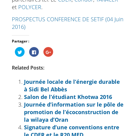
et
POLYCER
.
PROSPECTUS CONFERENCE DE SETIF (04 Juin
2016)
Partager :
Cliquez
Cliquez
Cliquez
pour
pour
pour
partager
partager
partager
sur
sur
sur
Twitter(ouvre
Facebook(ouvre
Google+
Related Posts:
dans
dans
(ouvre
une
une
dans
nouvelle
nouvelle
une
fenêtre)
fenêtre)
nouvelle
Journée locale de l’énergie durable
fenêtre)
à Sidi Bel Abbès
Salon de l’étudiant Khotwa 2016
Journée d’information sur le pôle de
promotion de l’écoconstruction de
la wilaya d’Oran
Signature d’une conventions entre
le CDER et le R20 MED